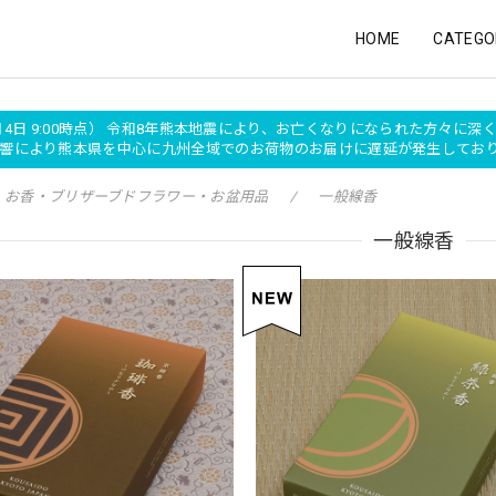
HOME
CATEGO
月4日 9:00時点） 令和8年熊本地震により、お亡くなりになられた方々に
の影響により熊本県を中心に九州全域でのお荷物のお届けに遅延が発生して
お香・ブリザーブドフラワー・お盆用品
一般線香
一般線香