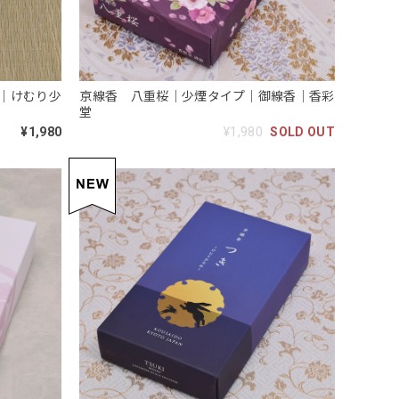
｜けむり少
京線香 八重桜｜少煙タイプ｜御線香｜香彩
堂
¥1,980
¥1,980
SOLD OUT