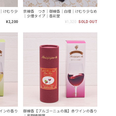
｜けむり少
京線香 つき｜御線香｜白壇｜けむり少なめ
｜少煙タイプ｜香彩堂
¥2,200
¥1,320
SOLD OUT
インの香り
御線香【ブルゴーニュの風】赤ワインの香り
｜奥野晴明堂