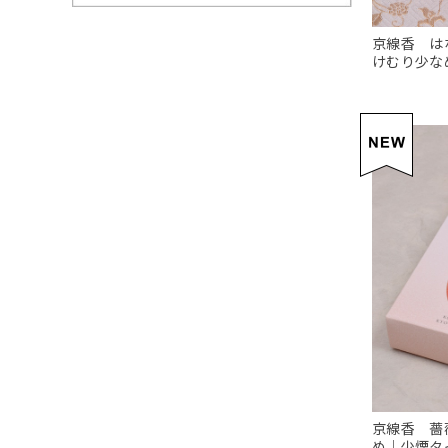
京線香 は
けむり少な
京線香 薔
め｜少煙タ