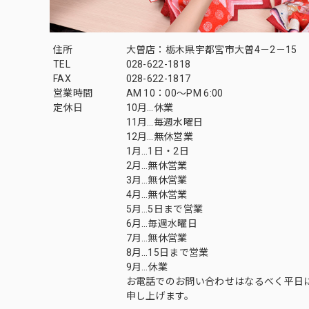
住所
大曽店：栃木県宇都宮市大曽4－2－15
TEL
028-622-1818
FAX
028-622-1817
営業時間
AM 10：00～PM 6:00
定休日
10月…休業
11月…毎週水曜日
12月…無休営業
1月…1日・2日
2月…無休営業
3月…無休営業
4月…無休営業
5月…5日まで営業
6月…毎週水曜日
7月…無休営業
8月…15日まで営業
9月…休業
お電話でのお問い合わせはなるべく平日
申し上げます。