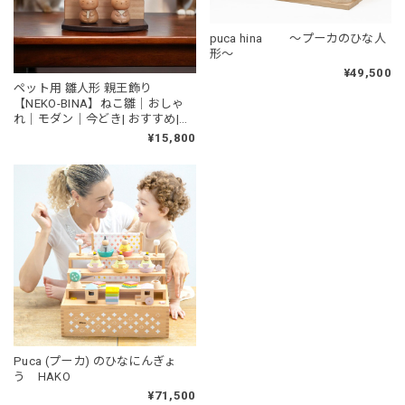
puca hina ～プーカのひな人
形～
¥49,500
ペット用 雛人形 親王飾り
【NEKO-BINA】ねこ雛｜おしゃ
れ｜モダン｜今どき| おすすめ|か
わいい｜
¥15,800
Puca (プーカ) のひなにんぎょ
う HAKO
¥71,500