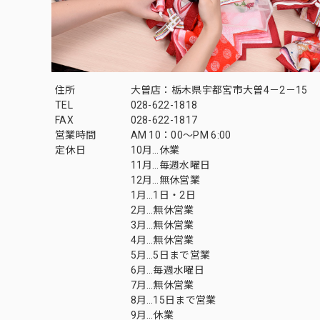
住所
大曽店：栃木県宇都宮市大曽4－2－15
TEL
028-622-1818
FAX
028-622-1817
営業時間
AM 10：00～PM 6:00
定休日
10月…休業
11月…毎週水曜日
12月…無休営業
1月…1日・2日
2月…無休営業
3月…無休営業
4月…無休営業
5月…5日まで営業
6月…毎週水曜日
7月…無休営業
8月…15日まで営業
9月…休業