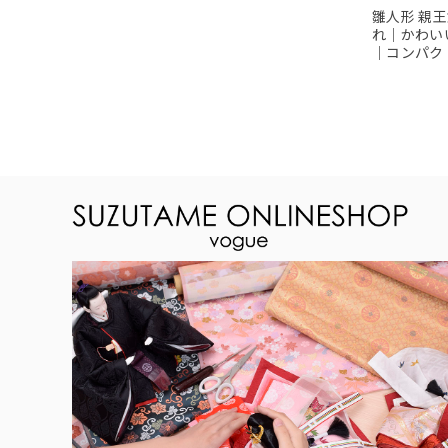
雛人形 親
れ｜かわい
｜コンパク