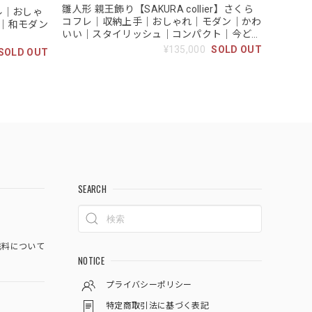
雛人形 親王飾り【SAKURA collier】さくら
ール｜おしゃ
コフレ｜収納上手｜おしゃれ｜モダン｜かわ
｜和モダン
いい｜スタイリッシュ｜コンパクト｜今どき
｜和モダン｜ひな人形｜おひなさま
¥135,000
SOLD OUT
SOLD OUT
SEARCH
料について
NOTICE
プライバシーポリシー
特定商取引法に基づく表記