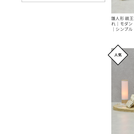
雛人形 親王
れ｜モダン
｜シンプル