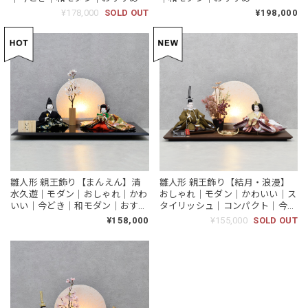
¥178,000
SOLD OUT
¥198,000
雛人形 親王飾り【まんえん】清
雛人形 親王飾り【結月・浪漫】
水久遊｜モダン｜おしゃれ｜かわ
おしゃれ｜モダン｜かわいい｜ス
いい｜今どき｜和モダン｜おすす
タイリッシュ｜コンパクト｜今ど
め
き｜和モダン｜ひな人形｜おひな
¥158,000
¥155,000
SOLD OUT
さま