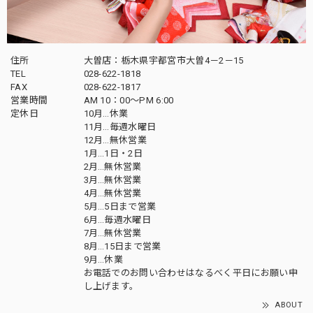
住所
大曽店：栃木県宇都宮市大曽4－2－15
TEL
028-622-1818
FAX
028-622-1817
営業時間
AM 10：00～PM 6:00
定休日
10月…休業
11月…毎週水曜日
12月…無休営業
1月…1日・2日
2月…無休営業
3月…無休営業
4月…無休営業
5月…5日まで営業
6月…毎週水曜日
7月…無休営業
8月…15日まで営業
9月…休業
お電話でのお問い合わせはなるべく平日にお願い申
し上げます。
ABOUT