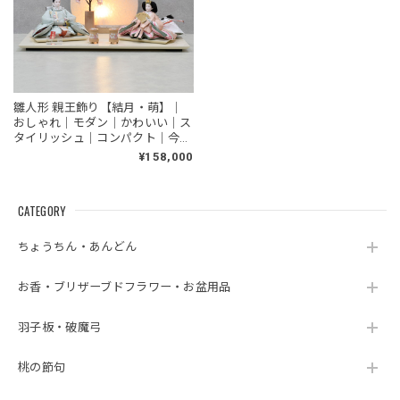
雛人形 親王飾り【結月・萌】｜
おしゃれ｜モダン｜かわいい｜ス
タイリッシュ｜コンパクト｜今ど
き｜和モダン｜ひな人形｜おひな
¥158,000
さま
CATEGORY
ちょうちん・あんどん
お香・ブリザーブドフラワー・お盆用品
羽子板・破魔弓
桃の節句