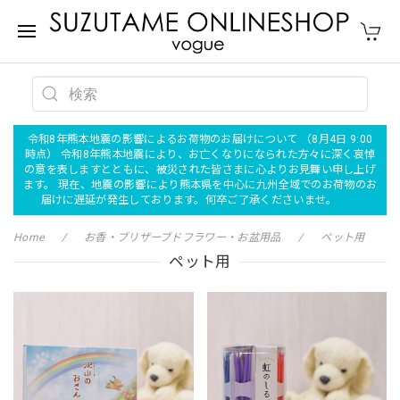
令和8年熊本地震の影響によるお荷物のお届けについて （8月4日 9:00
時点） 令和8年熊本地震により、お亡くなりになられた方々に深く哀悼
の意を表しますとともに、被災された皆さまに心よりお見舞い申し上げ
ます。 現在、地震の影響により熊本県を中心に九州全域でのお荷物のお
届けに遅延が発生しております。何卒ご了承くださいませ。
Home
お香・ブリザーブドフラワー・お盆用品
ペット用
ペット用