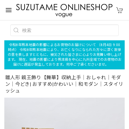
令和8年熊本地震の影響によるお荷物のお届けについて （8月4日 9:00
時点） 令和8年熊本地震により、お亡くなりになられた方々に深く哀悼
の意を表しますとともに、被災された皆さまに心よりお見舞い申し上げ
ます。 現在、地震の影響により熊本県を中心に九州全域でのお荷物のお
届けに遅延が発生しております。何卒ご了承くださいませ。
雛人形 親王飾り【舞華】収納上手｜おしゃれ｜モダ
ン｜今どき| おすすめ|かわいい｜和モダン｜スタイリ
ッシュ