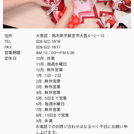
住所
大曽店：栃木県宇都宮市大曽4－2－15
TEL
028-622-1818
FAX
028-622-1817
営業時間
AM 10：00～PM 6:00
定休日
10月…休業
11月…毎週水曜日
12月…無休営業
1月…1日・2日
2月…無休営業
3月…無休営業
4月…無休営業
5月…5日まで営業
6月…毎週水曜日
7月…無休営業
8月…15日まで営業
9月…休業
お電話でのお問い合わせはなるべく平日にお願い申
し上げます。