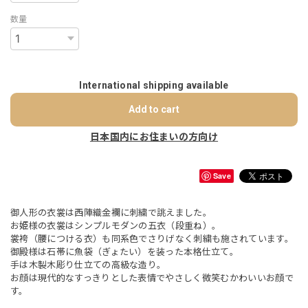
数量
International shipping available
Add to cart
日本国内にお住まいの方向け
Save
御人形の衣裳は西陣織金襴に刺繍で誂えました。
お姫様の衣裳はシンプルモダンの五衣（段重ね）。
裳袴（腰につける衣）も同系色でさりげなく刺繍も施されています。
御殿様は石帯に魚袋（ぎょたい）を装った本格仕立て。
手は木製木彫り仕立ての高級な造り。
お顔は現代的なすっきりとした表情でやさしく微笑むかわいいお顔で
す。