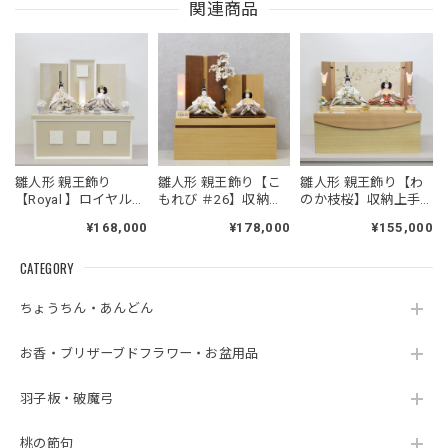
関連商品
雛人形 親王飾り
雛人形 親王飾り【こ
雛人形 親王飾り【わ
【Royal 】ロイヤル＃
もれび ＃26】収納上
のか枝桜】収納上手
26｜収納上手｜おし
手｜おしゃれ｜モダ
｜おしゃれ｜モダン
¥168,000
¥178,000
¥155,000
ゃれ｜モダン｜今ど
ン｜スタイリッシュ
｜今どき| おすすめ|か
き| おすすめ|かわいい
｜コンパクト｜今ど
わいい｜和モダン｜
CATEGORY
｜和モダン｜スタイ
き｜ おすすめ｜かわ
スタイリッシュ
リッシュ
いい
ちょうちん・あんどん
お香・ブリザーブドフラワー・お盆用品
羽子板・破魔弓
桃の節句