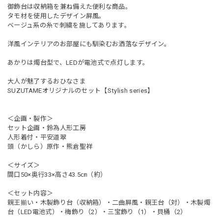
御飾台は収納箱を兼ね備えた便利な商品。
タモ材を使用したデザイン屏風。
ベージュ系の糸で刺繍を施してあります。
洋風インテリアのお部屋にも馴染むお洒落なデザイン。
あかりは燭台型で、LEDが電池式で点灯します。
大人が魅了するおひなさま
SUZUTAMEオリジナルのセット【Stylish series】
＜企画・製作＞
セット企画・鈴為人形工房
人形着付・平安道翠
頭（かしら）原作・熊倉聖祥
＜サイズ＞
間口50×奥行33×高さ43.5㎝（約）
＜セット内容＞
親王揃い・木製飾り台（収納箱）・二曲屏風・親王台（対）・木製燭
台（LED電池式）・梅飾り（2）・三宝飾り（1）・貝桶（2）