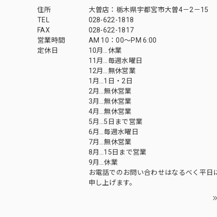
住所
大曽店：栃木県宇都宮市大曽4－2－15
TEL
028-622-1818
FAX
028-622-1817
営業時間
AM 10：00～PM 6:00
定休日
10月…休業
11月…毎週水曜日
12月…無休営業
1月…1日・2日
2月…無休営業
3月…無休営業
4月…無休営業
5月…5日まで営業
6月…毎週水曜日
7月…無休営業
8月…15日まで営業
9月…休業
お電話でのお問い合わせはなるべく平日
申し上げます。