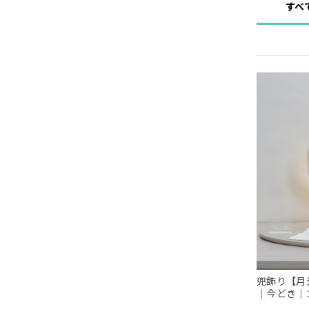
すべ
兜飾り【月光
｜今どき｜
句｜スタイ