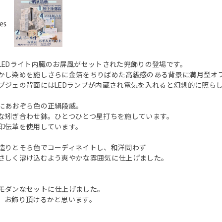
LEDライト内臓のお屏風がセットされた兜飾りの登場です。
かし染めを施しさらに金箔をちりばめた高級感のある背景に満月型オ
ブジェの背面にはLEDランプが内蔵され電気を入れると幻想的に照ら
にあおぞら色の正絹段威。
な矧ぎ合わせ鉢。ひとつひとつ星打ちを施しています。
印伝革を使用しています。
造りとそら色でコーディネイトし、和洋問わず
さしく溶け込むよう爽やかな雰囲気に仕上げました。
モダンなセットに仕上げました。
、お飾り頂けるかと思います。