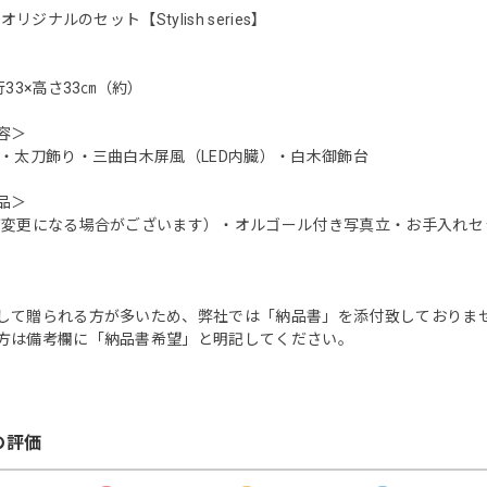
Eオリジナルのセット【Stylish series】
行33×高さ33㎝（約）
容＞
り・太刀飾り・三曲白木屏風（LED内臓）・白木御飾台
品＞
が変更になる場合がございます）・オルゴール付き写真立・お手入れセ
して贈られる方が多いため、弊社では「納品書」を添付致しておりま
は備考欄に「納品書希望」と明記してください。
の評価