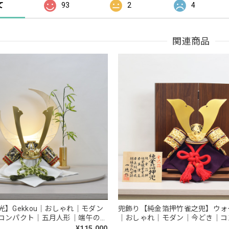
て
93
2
4
関連商品
】Gekkou｜おしゃれ｜モダン
兜飾り【純金箔押竹雀之兜】ウォ
コンパクト｜五月人形｜端午の節
｜おしゃれ｜モダン｜今どき｜コ
リッシュ
五月人形｜端午の節句
¥115,000