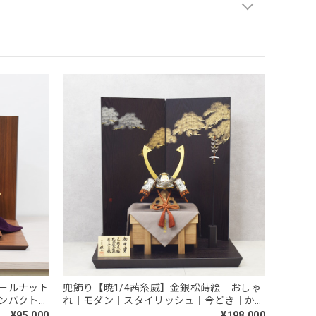
ールナット
兜飾り【暁1/4茜糸威】金銀松蒔絵｜おしゃ
ンパクト｜
れ｜モダン｜スタイリッシュ｜今どき｜かっ
こいい｜五月人形｜鈴甲子雄山
¥95,000
¥198,000