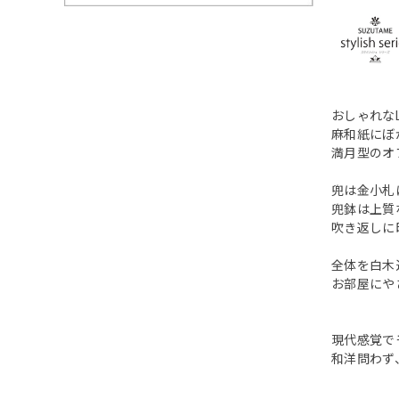
おしゃれな
麻和紙にぼ
満月型のオ
兜は金小札
兜鉢は上質
吹き返しに
全体を白木
お部屋にや
現代感覚で
和洋問わず