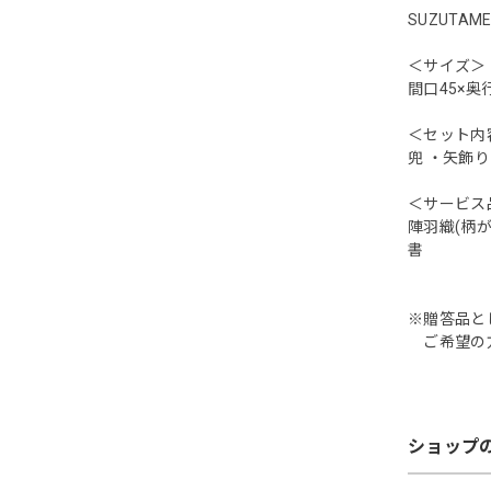
SUZUTAM
＜サイズ＞
間口45×奥
＜セット内
兜 ・矢飾
＜サービス
陣羽織(柄
書
※贈答品と
ご希望の方
ショップ