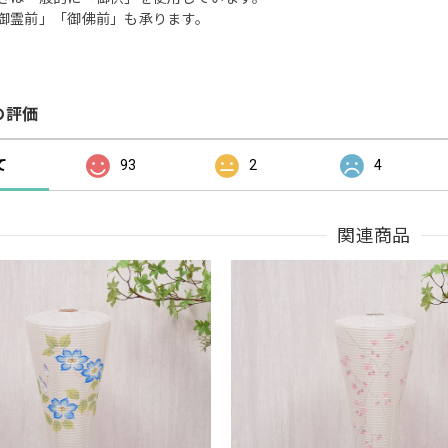
御霊前」「御佛前」も承ります。
の評価
て
93
2
4
関連商品