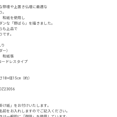
な祭壇や上置き仏壇に最適な
り。
）和紙を使用し
ダンな「野ばら」を描きました。
らも上品で
りです。
入り
ダー）
）和紙張
灯コードレスタイプ
18×径15㎝（約）
Z23056
掛け紙」をお付けいたします。
名前をお入れしますのでご記入ください。
きは一般的に「御供」を使用しています。