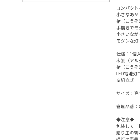
コンパクト
小さなあか
楮（こうぞ
手描きでモ
小さいなが
モダンな灯
仕様：1個
木製（アル
楮（こうぞ
LED電池
※組立式
サイズ：高さ
管理品番：O
◆注意◆
包装して「
贈り主の御
提灯の表書