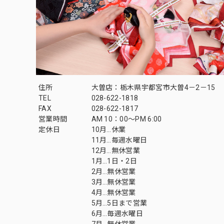
住所
大曽店：栃木県宇都宮市大曽4－2－15
TEL
028-622-1818
FAX
028-622-1817
営業時間
AM 10：00～PM 6:00
定休日
10月…休業
11月…毎週水曜日
12月…無休営業
1月…1日・2日
2月…無休営業
3月…無休営業
4月…無休営業
5月…5日まで営業
6月…毎週水曜日