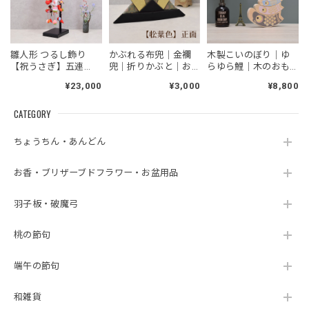
雛人形 つるし飾り
かぶれる布兜｜金襴
木製こいのぼり｜ゆ
【祝うさぎ】五連
兜｜折りかぶと｜お
らゆら鯉｜木のおも
（大）かわいい｜コ
しゃれ｜モダン｜今
ちゃ｜おしゃれ｜今
¥23,000
¥3,000
¥8,800
ンパクト｜今どき
どき｜五月人形｜端
どき｜スタイリッシ
午の節句
ュ｜コンパクト｜五
CATEGORY
月人形｜端午の節句
ちょうちん・あんどん
お香・ブリザーブドフラワー・お盆用品
羽子板・破魔弓
桃の節句
端午の節句
和雑貨