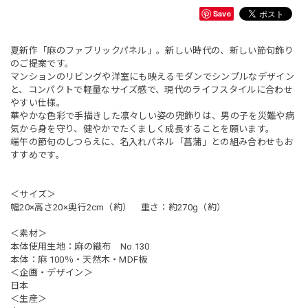
Save
夏新作「麻のファブリックパネル」。新しい時代の、新しい節句飾り
のご提案です。
マンションのリビングや洋室にも映えるモダンでシンプルなデザイン
と、コンパクトで軽量なサイズ感で、現代のライフスタイルに合わせ
やすい仕様。
華やかな色彩で手描きした凛々しい姿の兜飾りは、男の子を災難や病
気から身を守り、健やかでたくましく成長することを願います。
端午の節句のしつらえに、名入れパネル「菖蒲」との組み合わせもお
すすめです。
＜サイズ＞
幅20×高さ20×奥行2cm（約） 重さ：約270g（約）
＜素材＞
本体使用生地：麻の織布 No.130
本体：麻 100％・天然木・MDF板
＜企画・デザイン＞
日本
＜生産＞