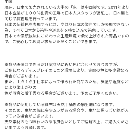
中国
現在、日本で販売されている大半の「麻」は中国製です。2011年より
日本企業が１００％出資の工場で日本人スタッフが常駐し、日本製と
同じ品質管理を行っています。
日本の伝統色を表現するには、やはり日本の染料でしか表現できない
為、すべて日本から染料や道具をを持ち込んで染色しています。
日本での伝統技法にこだわった生産環境で染め上げられた商品ですの
で、ご安心してお買い求めいただくことができます。
※商品画像はできるだけ実商品に近い色に合わせておりますが、
ご覧になるディスプレイのモニタ環境により、実際の色と多少異なる
場合がございます。
また、１点１点手仕事によって作られた商品のため、気温や湿度など
により染上がりの
色が写真と若干異なる場合がございます。予めご了承ください。
※商品に使用している織布は天然手紬ぎの麻生地になります。
そのため、生地の幅に多少ムラがある場合や、生地に黒っぽい線が入
っている場合がございます。
天然素材のもつ味わいのある風合いとしてご理解の上、ご購入くださ
いますようお願します。